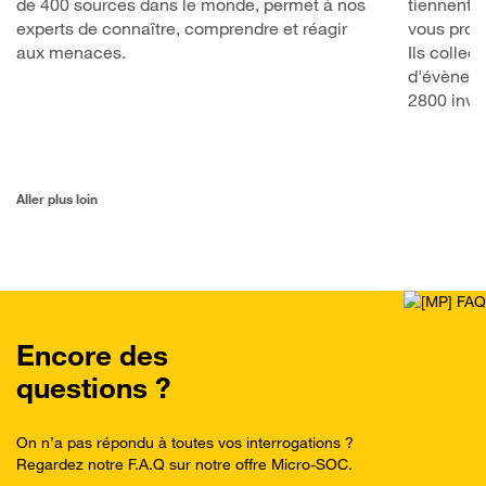
de 400 sources dans le monde, permet à nos
tiennent à
experts de connaître, comprendre et réagir
vous prot
aux menaces.
Ils collec
d'évèneme
2800 inve
Aller plus loin
Encore des
questions ?
On n’a pas répondu à toutes vos interrogations ?
Regardez notre F.A.Q sur notre offre Micro-SOC.