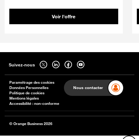
Voir l'offre
Sitemap
Suivez-nous sur twitter - ouverture dans un nouvel onglet
Suivez-nous sur linkedin - ouverture dans un nouvel onglet
Suivez-nous sur facebook - ouverture dans un nouv
Suivez-nous sur youtube - ouverture dans 
Suivez-nous
Paramétrage des cookies
Nous contacter
Données Personnelles
Politique de cookies
Mentions légales
Accessibilité : non-conforme
© Orange Business 2026