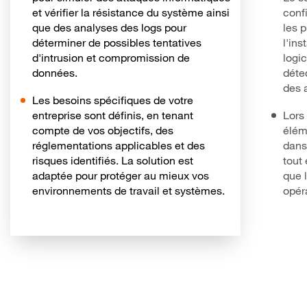
et vérifier la résistance du système ainsi
conf
que des analyses des logs pour
les p
déterminer de possibles tentatives
l'ins
d'intrusion et compromission de
logi
données.
détec
des a
Les besoins spécifiques de votre
entreprise sont définis, en tenant
Lors
compte de vos objectifs, des
élém
réglementations applicables et des
dans
risques identifiés. La solution est
tout
adaptée pour protéger au mieux vos
que 
environnements de travail et systèmes.
opéra