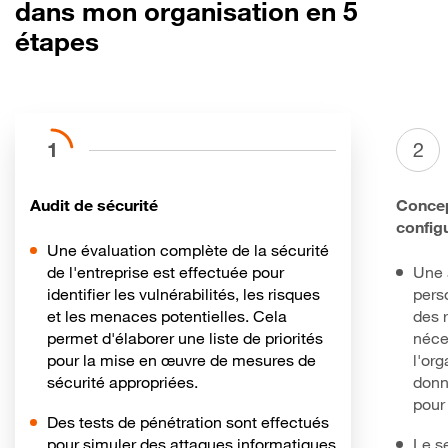
dans mon organisation en 5
étapes
1
2
Audit de sécurité
Concep
config
Une évaluation complète de la sécurité
de l'entreprise est effectuée pour
Une 
identifier les vulnérabilités, les risques
pers
et les menaces potentielles. Cela
des 
permet d'élaborer une liste de priorités
néces
pour la mise en œuvre de mesures de
l'org
sécurité appropriées.
donn
pour 
Des tests de pénétration sont effectués
pour simuler des attaques informatiques
Le s