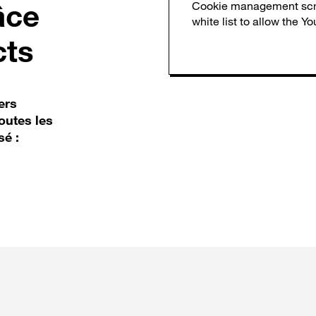
âce
cts
ers
outes les
sé :