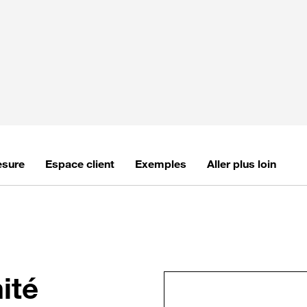
esure
Espace client
Exemples
Aller plus loin
ité