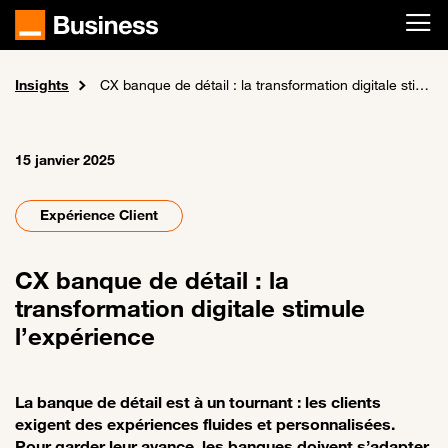
Passer au contenu principal
Insights
Accueil
Actualités et événements
CX banque de détail : la transformation digitale stimule l’expérience
15 janvier 2025
Expérience Client
CX banque de détail : la
transformation digitale stimule
l’expérience
La banque de détail est à un tournant : les clients
exigent des expériences fluides et personnalisées.
Pour garder leur avance, les banques doivent s’adapter