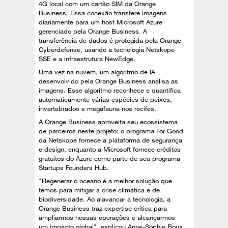
4G local com um cartão SIM da Orange
Business. Essa conexão transfere imagens
diariamente para um host Microsoft Azure
gerenciado pela Orange Business. A
transferência de dados é protegida pela Orange
Cyberdefense, usando a tecnologia Netskope
SSE e a infraestrutura NewEdge.
Uma vez na nuvem, um algoritmo de IA
desenvolvido pela Orange Business analisa as
imagens. Esse algoritmo reconhece e quantifica
automaticamente várias espécies de peixes,
invertebrados e megafauna nos recifes.
A Orange Business aproveita seu ecossistema
de parceiros neste projeto: o programa For Good
da Netskope fornece a plataforma de segurança
e design, enquanto a Microsoft fornece créditos
gratuitos do Azure como parte de seu programa
Startups Founders Hub.
"Regenerar o oceano é a melhor solução que
temos para mitigar a crise climática e de
biodiversidade. Ao alavancar a tecnologia, a
Orange Business traz expertise crítica para
ampliarmos nossas operações e alcançarmos
um impacto global", explicou Anne-Sophie Roux,