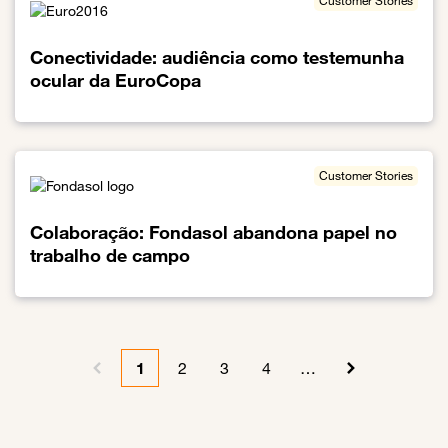
Customer Stories
Conectividade: audiência como testemunha
ocular da EuroCopa
Link para o Conectividade: audiência como testemunha ocular d
Customer Stories
Colaboração: Fondasol abandona papel no
trabalho de campo
Link para o Colaboração: Fondasol abandona papel no trabalho 
Pagination
1
2
3
4
…
Previous page
Current page
Page
Page
Page
Next page