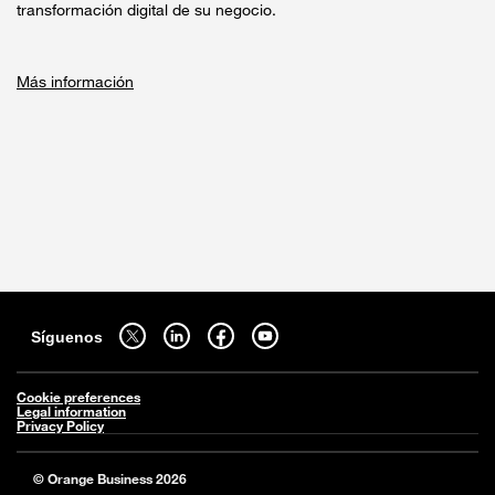
transformación digital de su negocio.
Más información
Mapa del sitio
síguenos en twitter - abrir en una nouvelle pestaña del navegador
síguenos en linkedin - abrir en una nouvelle pestaña del naveg
síguenos en facebook - abrir en una nouvelle pestaña 
síguenos en youtube - abrir en una nouvelle 
Síguenos
Cookie preferences
Legal information
Privacy Policy
© Orange Business 2026