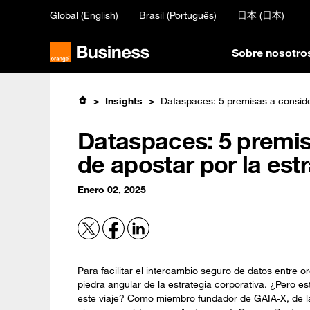
Skip
Global (English)
Brasil (Português)
日本 (日本)
to
main
content
Sobre nosotro
Insights
Dataspaces: 5 premisas a consider
Dataspaces: 5 premis
de apostar por la est
Enero 02, 2025
Para facilitar el intercambio seguro de datos entre 
piedra angular de la estrategia corporativa. ¿Pero
este viaje? Como miembro fundador de GAIA-X, de la