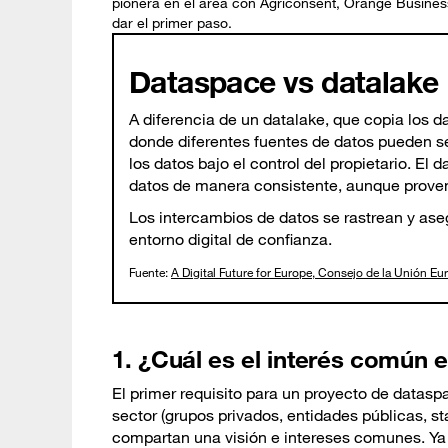
pionera en el área con Agriconsent, Orange Busines
dar el primer paso.
Dataspace vs datalake
A diferencia de un datalake, que copia los d
donde diferentes fuentes de datos pueden s
los datos bajo el control del propietario. El 
datos de manera consistente, aunque proven
Los intercambios de datos se rastrean y aseg
entorno digital de confianza.
Fuente:
A Digital Future for Europe, Consejo de la Unión Eu
1. ¿Cuál es el interés común 
El primer requisito para un proyecto de datasp
sector (grupos privados, entidades públicas, sta
compartan una visión e intereses comunes. Ya s