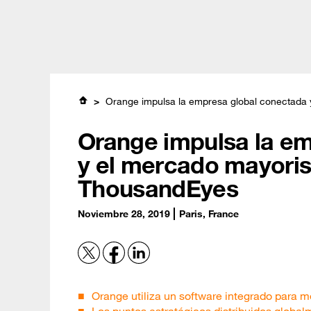
Skip
Global (English)
Brasil (Português)
日本 (日本)
to
main
content
Sobre nosotro
Orange impulsa la empresa global conectada 
Orange impulsa la e
y el mercado mayoris
ThousandEyes
Noviembre 28, 2019
Paris, France
Orange utiliza un software integrado para me