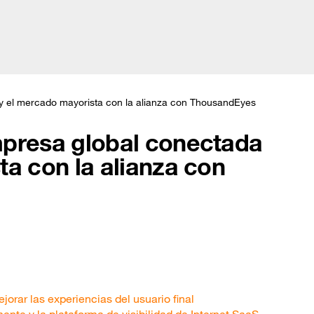
Argentina (
s
Soluciones
Historias de clientes
Prensa
test
y el mercado mayorista con la alianza con ThousandEyes
mpresa global conectada
ta con la alianza con
jorar las experiencias del usuario final