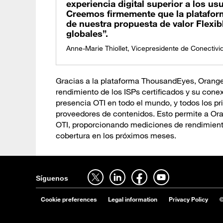
experiencia digital superior a los usu
Creemos firmemente que la plataform
de nuestra propuesta de valor Flexi
globales”.
Anne-Marie Thiollet, Vicepresidente de Conectiv
Gracias a la plataforma ThousandEyes, Orange
rendimiento de los ISPs certificados y su con
presencia OTI en todo el mundo, y todos los pr
proveedores de contenidos. Esto permite a Ora
OTI, proporcionando mediciones de rendimiento
cobertura en los próximos meses.
síguenos en twitter - abrir en una nouvelle pestaña del navegador
síguenos en linkedin - abrir en una nouvelle pestaña del navegador
síguenos en facebook - abrir en una nouvelle pestaña del navegador
síguenos en youtube - abrir en una nouvelle pestaña del navegador
Síguenos
Cookie preferences
Legal information
Privacy Policy
©