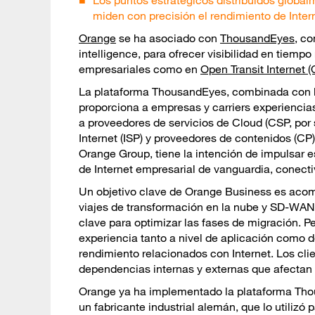
Los puntos estratégicos distribuidos globalm
miden con precisión el rendimiento de Inte
Orange
se ha asociado con
ThousandEyes
, c
intelligence, para ofrecer visibilidad en tiemp
empresariales como en
Open Transit Internet (
La plataforma ThousandEyes, combinada con la
proporciona a empresas y carriers experiencias
a proveedores de servicios de Cloud (CSP, por 
Internet (ISP) y proveedores de contenidos (CP)
Orange Group, tiene la intención de impulsar e
de Internet empresarial de vanguardia, conecti
Un objetivo clave de Orange Business es acom
viajes de transformación en la nube y SD-WAN,
clave para optimizar las fases de migración. Pe
experiencia tanto a nivel de aplicación como d
rendimiento relacionados con Internet. Los cli
dependencias internas y externas que afectan l
Orange ya ha implementado la plataforma Thou
un fabricante industrial alemán, que lo utilizó