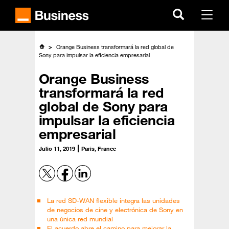
Skip
to
Menu
main
content
Orange Business transformará la red global de
Sony para impulsar la eficiencia empresarial
Orange Business
transformará la red
global de Sony para
impulsar la eficiencia
empresarial
Julio 11, 2019
Paris, France
La red SD-WAN flexible integra las unidades
de negocios de cine y electrónica de Sony en
una única red mundial
El acuerdo abre el camino para mejorar la