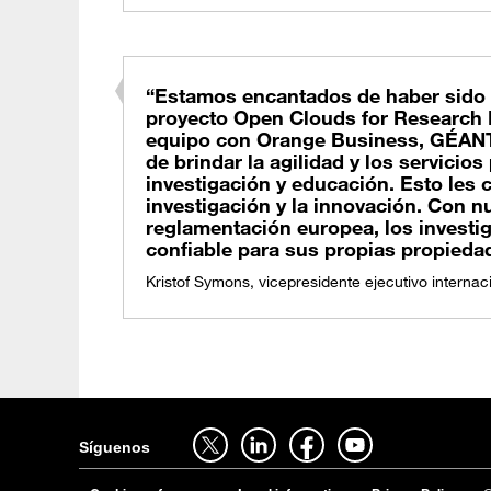
“Estamos encantados de haber sido 
proyecto Open Clouds for Research 
equipo con Orange Business, GÉANT 
de brindar la agilidad y los servicio
investigación y educación. Esto les c
investigación y la innovación. Con 
reglamentación europea, los investi
confiable para sus propias propiedad
Kristof Symons, vicepresidente ejecutivo interna
síguenos en twitter - abrir en una nouvelle pestaña del navegador
síguenos en linkedin - abrir en una nouvelle pestaña del navegador
síguenos en facebook - abrir en una nouvelle pestaña del navegador
síguenos en youtube - abrir en una nouvelle pestaña del navegador
Síguenos