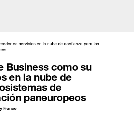
Argentina (
s
Soluciones
Historias de clientes
Prensa
test
dor de servicios en la nube de confianza para los
peos
e Business como su
s en la nube de
cosistemas de
cación paneuropeos
y France