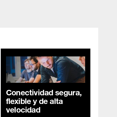
Español)
My Service Space
Orange Jobs
search
Conectividad segura,
flexible y de alta
velocidad