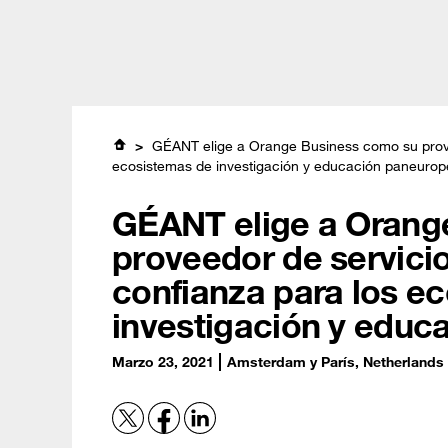
Skip
Global (English)
Brasil (Português)
日本 (日本)
to
main
content
Sobre nosotro
GÉANT elige a Orange Business como su provee
ecosistemas de investigación y educación paneuro
GÉANT elige a Orang
proveedor de servicio
confianza para los e
investigación y edu
Marzo 23, 2021
Amsterdam y París, Netherlands 