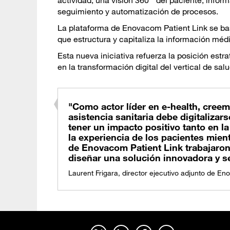
actividad, una visión 360 ° del paciente, infor
seguimiento y automatización de procesos.
La plataforma de Enovacom Patient Link se bas
que estructura y capitaliza la información médi
Esta nueva iniciativa refuerza la posición es
en la transformación digital del vertical de salu
"Como actor líder en e-health, creem
asistencia sanitaria debe digitalizars
tener un impacto positivo tanto en l
la experiencia de los pacientes mie
de Enovacom Patient Link trabajaron 
diseñar una solución innovadora y s
Laurent Frigara, director ejecutivo adjunto de E
síguenos en twitter - abrir en una nouvelle pestaña del navegador
síguenos en linkedin - abrir en una nouvelle pestaña del navegador
síguenos en facebook - abrir en una nouvelle pestaña del navegador
síguenos en youtube - abrir en una nouvelle pestaña del navegador