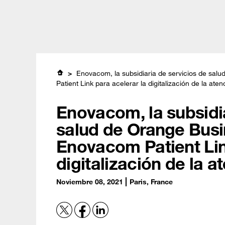
Skip
Global (English)
Brasil (Português)
日本 (日本)
to
main
content
Sobre nosotro
Enovacom, la subsidiaria de servicios de sal
Patient Link para acelerar la digitalización de la ate
Enovacom, la subsidia
salud de Orange Busin
Enovacom Patient Lin
digitalización de la 
Noviembre 08, 2021
Paris, France