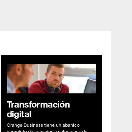
Español)
My Service Space
Orange Jobs
search
Transformación
digital
Orange Business tiene un abanico
completo de servicios y soluciones de