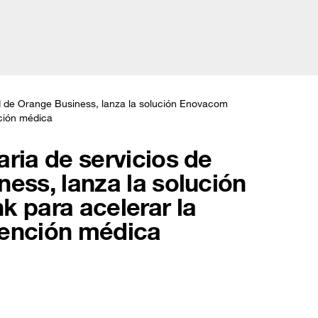
Argentina (
s
Soluciones
Historias de clientes
Prensa
test
ud de Orange Business, lanza la solución Enovacom
nción médica
ria de servicios de
ess, lanza la solución
k para acelerar la
atención médica