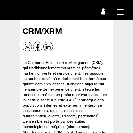
Passer
au
Menu
contenu
principal
CRM/XRM
Le Customer Relationship Management (CRM),
qui traditionnellement couvrait les périmètres
marketing, vente et service client, très associé
au secteur privé, s’est fortement transformé ces
quinze dernières années. Il englobe aujourd’hui
l’ensemble de l’expérience client, intègre les
processus métiers en profondeur (verticalisation),
investit le secteur public (GRU), embarque des
populations internes et externes à l’entreprise
(collaborateurs, agents, techniciens
d’intervention, clients, usagers, partenaires).
L’ensemble est porté par des suites
technologiques intégrées (plateformes).
Aborder un projet CRM, c’est donc entreprendre