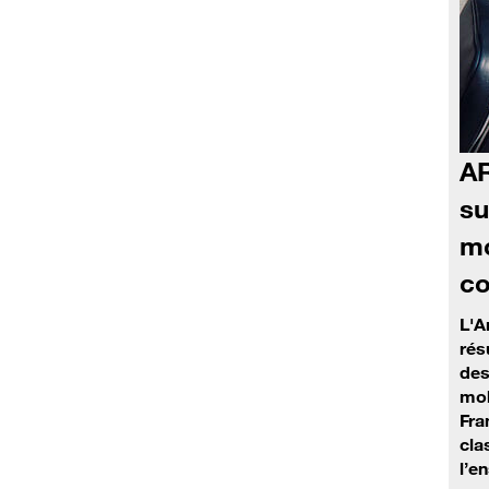
AR
su
mo
co
L'A
rés
des
mob
Fra
cla
l’e