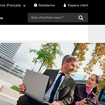
nce (Français)
Assistance
Espace client
search
os