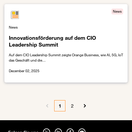
News
News
Innovationsförderung auf dem CIO
Leadership Summit
Auf dem CIO Leadership Summit zeigte Orange Business, wie AI, 5G, IoT
das Geschäft und die…
December 02, 2025
Link zur Innovationsförderung auf dem CIO Leadership Summit
Pagination
1
2
Previous page
Current page
Page
Next page
Sitemap
Folgen Sie uns auf twitter - wird in einem neuen Tab geöffnet
Folgen Sie uns auf linkedin - wird in einem neuen Tab g
Folgen Sie uns auf facebook - wird in einem ne
Folgen Sie uns auf youtube - wird in 